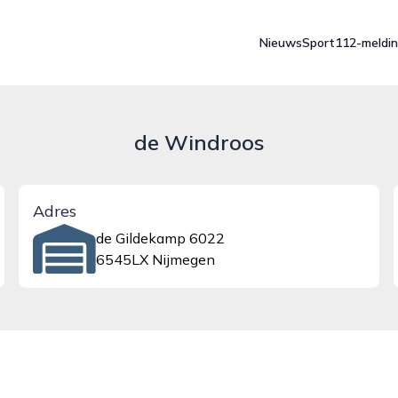
Nieuws
Sport
112-meldi
de Windroos
Adres
de Gildekamp 6022
6545LX Nijmegen