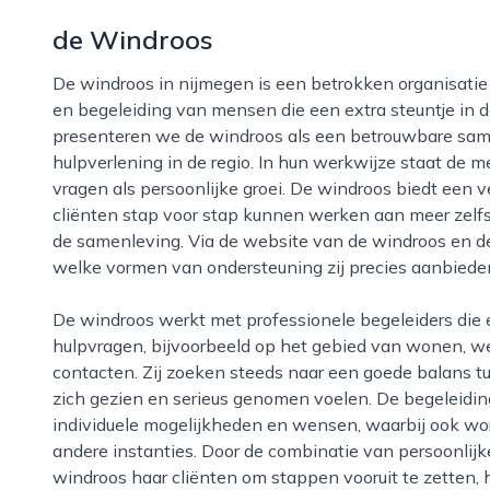
de Windroos
De windroos in nijmegen is een betrokken organisatie die zich richt op ondersteuning, ontwikkeling
en begeleiding van mensen die een extra steuntje in d
presenteren we de windroos als een betrouwbare sam
hulpverlening in de regio. In hun werkwijze staat de 
vragen als persoonlijke groei. De windroos biedt een ve
cliënten stap voor stap kunnen werken aan meer zelf
de samenleving. Via de website van de windroos en de
welke vormen van ondersteuning zij precies aanbiede
De windroos werkt met professionele begeleiders die ervaring hebben met uiteenlopende
hulpvragen, bijvoorbeeld op het gebied van wonen, we
contacten. Zij zoeken steeds naar een goede balans tus
zich gezien en serieus genomen voelen. De begeleidin
individuele mogelijkheden en wensen, waarbij ook w
andere instanties. Door de combinatie van persoonlij
windroos haar cliënten om stappen vooruit te zetten, h