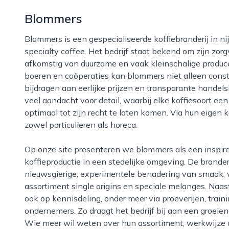
Blommers
Blommers is een gespecialiseerde koffiebranderij in nijmegen die zich volledig richt op hoogwaardige
specialty coffee. Het bedrijf staat bekend om zijn zor
afkomstig van duurzame en vaak kleinschalige produ
boeren en coöperaties kan blommers niet alleen cons
bijdragen aan eerlijke prijzen en transparante handel
veel aandacht voor detail, waarbij elke koffiesoort ee
optimaal tot zijn recht te laten komen. Via hun eigen
zowel particulieren als horeca.
Op onze site presenteren we blommers als een inspirerend voorbeeld van moderne, ambachtelijke
koffieproductie in een stedelijke omgeving. De bran
nieuwsgierige, experimentele benadering van smaak, w
assortiment single origins en speciale melanges. Naas
ook op kennisdeling, onder meer via proeverijen, tra
ondernemers. Zo draagt het bedrijf bij aan een groeien
Wie meer wil weten over hun assortiment, werkwijze 