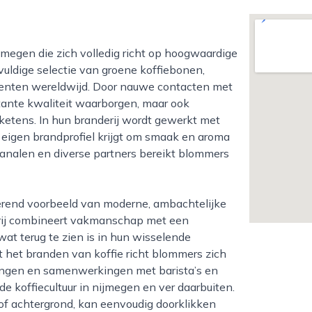
gvuldige selectie van groene koffiebonen,
centen wereldwijd. Door nauwe contacten met
tante kwaliteit waarborgen, maar ook
sketens. In hun branderij wordt gewerkt met
n eigen brandprofiel krijgt om smaak en aroma
 kanalen en diverse partners bereikt blommers
derij combineert vakmanschap met een
at terug te zien is in hun wisselende
t het branden van koffie richt blommers zich
iningen en samenwerkingen met barista’s en
de koffiecultuur in nijmegen en ver daarbuiten.
of achtergrond, kan eenvoudig doorklikken