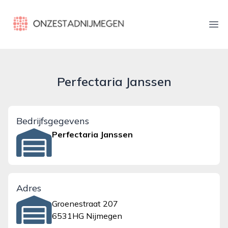
onzestadnijmegen.nl
Ope
Perfectaria Janssen
Bedrijfsgegevens
Perfectaria Janssen
Adres
Groenestraat 207
6531HG Nijmegen