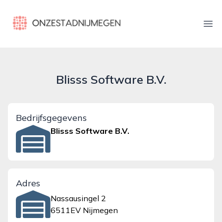
onzestadnijmegen.nl
Ope
Blisss Software B.V.
Bedrijfsgegevens
Blisss Software B.V.
Adres
Nassausingel 2
6511EV Nijmegen