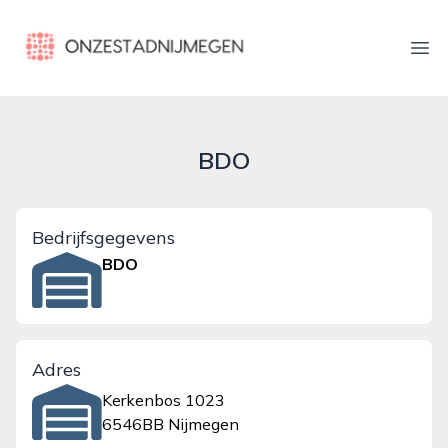
onzestadnijmegen.nl
Ope
BDO
Bedrijfsgegevens
BDO
Adres
Kerkenbos 1023
6546BB Nijmegen