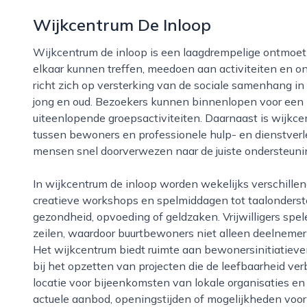
Wijkcentrum De Inloop
Wijkcentrum de inloop is een laagdrempelige ontmoetingsplek in nijmegen waar buurtbewoners
elkaar kunnen treffen, meedoen aan activiteiten en 
richt zich op versterking van de sociale samenhang in
jong en oud. Bezoekers kunnen binnenlopen voor een k
uiteenlopende groepsactiviteiten. Daarnaast is wijkce
tussen bewoners en professionele hulp- en dienstverl
mensen snel doorverwezen naar de juiste ondersteuning
In wijkcentrum de inloop worden wekelijks verschillende activiteiten georganiseerd, variërend van
creatieve workshops en spelmiddagen tot taalonders
gezondheid, opvoeding of geldzaken. Vrijwilligers spele
zeilen, waardoor buurtbewoners niet alleen deelnemer
Het wijkcentrum biedt ruimte aan bewonersinitiatieven
bij het opzetten van projecten die de leefbaarheid ve
locatie voor bijeenkomsten van lokale organisaties e
actuele aanbod, openingstijden of mogelijkheden vo