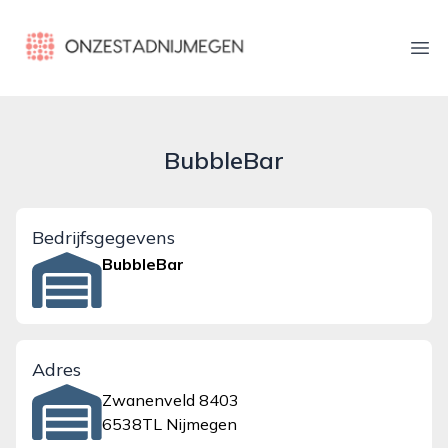
onzestadnijmegen.nl
Ope
BubbleBar
Bedrijfsgegevens
BubbleBar
Adres
Zwanenveld 8403
6538TL Nijmegen