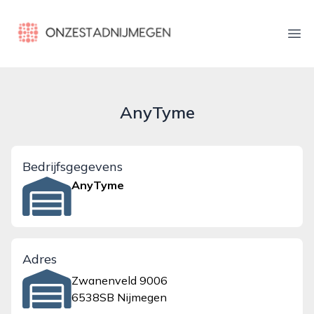
onzestadnijmegen.nl
Ope
AnyTyme
Bedrijfsgegevens
AnyTyme
Adres
Zwanenveld 9006
6538SB Nijmegen