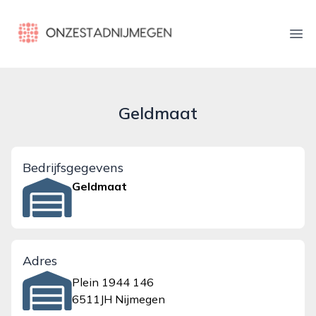
onzestadnijmegen.nl
Ope
Geldmaat
Bedrijfsgegevens
Geldmaat
Adres
Plein 1944 146
6511JH Nijmegen