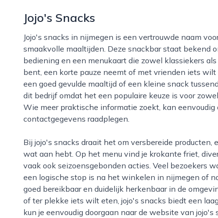
Jojo's Snacks
Jojo's snacks in nijmegen is een vertrouwde naam voor iedereen die houdt van hartige trek en snelle,
smaakvolle maaltijden. Deze snackbar staat bekend om 
bediening en een menukaart die zowel klassiekers als 
bent, een korte pauze neemt of met vrienden iets wilt e
een goed gevulde maaltijd of een kleine snack tussend
dit bedrijf omdat het een populaire keuze is voor zow
Wie meer praktische informatie zoekt, kan eenvoudig 
contactgegevens raadplegen.
Bij jojo's snacks draait het om versbereide producten, een constante kwaliteit en porties waar je echt
wat aan hebt. Op het menu vind je krokante friet, divers
vaak ook seizoensgebonden acties. Veel bezoekers wa
een logische stop is na het winkelen in nijmegen of n
goed bereikbaar en duidelijk herkenbaar in de omgeving
of ter plekke iets wilt eten, jojo's snacks biedt een la
kun je eenvoudig doorgaan naar de website van jojo's 