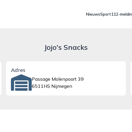
Nieuws
Sport
112-meldi
Jojo's Snacks
Adres
Passage Molenpoort 39
6511HS Nijmegen