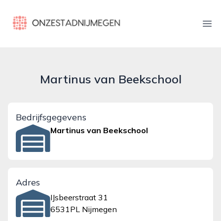
onzestadnijmegen.nl
Ope
Martinus van Beekschool
Bedrijfsgegevens
Martinus van Beekschool
Adres
IJsbeerstraat 31
6531PL Nijmegen