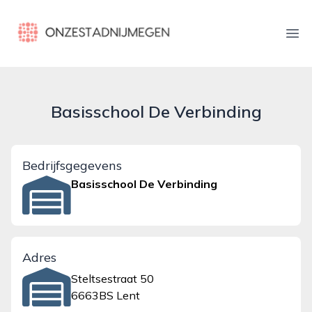
onzestadnijmegen.nl
Ope
Basisschool De Verbinding
Bedrijfsgegevens
Basisschool De Verbinding
Adres
Steltsestraat 50
6663BS Lent