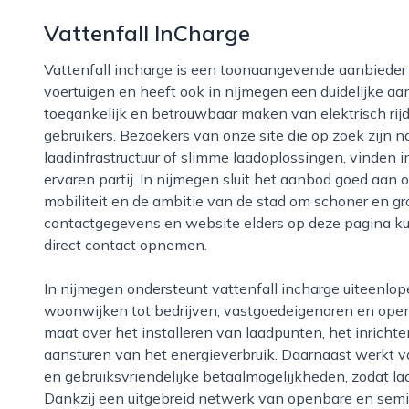
Vattenfall InCharge
Vattenfall incharge is een toonaangevende aanbieder van laadoplossingen voor elektrische
voertuigen en heeft ook in nijmegen een duidelijke aan
toegankelijk en betrouwbaar maken van elektrisch rijde
gebruikers. Bezoekers van onze site die op zoek zijn n
laadinfrastructuur of slimme laadoplossingen, vinden 
ervaren partij. In nijmegen sluit het aanbod goed aa
mobiliteit en de ambitie van de stad om schoner en gro
contactgegevens en website elders op deze pagina ku
direct contact opnemen.
In nijmegen ondersteunt vattenfall incharge uiteenlopende doelgroepen, van bewoners in
woonwijken tot bedrijven, vastgoedeigenaren en openba
maat over het installeren van laadpunten, het inrich
aansturen van het energieverbruik. Daarnaast werkt v
en gebruiksvriendelijke betaalmogelijkheden, zodat lad
Dankzij een uitgebreid netwerk van openbare en semip