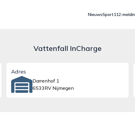
Nieuws
Sport
112-meldi
Vattenfall InCharge
Adres
Darrenhof 1
6533RV Nijmegen