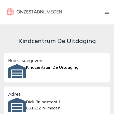
onzestadnijmegen.nl
Ope
Kindcentrum De Uitdaging
Bedrijfsgegevens
Kindcentrum De Uitdaging
Adres
Dick Brunastraat 1
6515ZZ Nijmegen