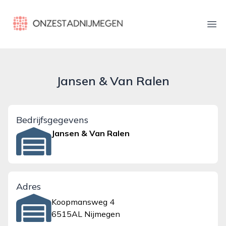
onzestadnijmegen.nl
Ope
Jansen & Van Ralen
Bedrijfsgegevens
Jansen & Van Ralen
Adres
Koopmansweg 4
6515AL Nijmegen