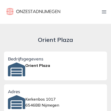
onzestadnijmegen.nl
Ope
Orient Plaza
Bedrijfsgegevens
Orient Plaza
Adres
Kerkenbos 1017
6546BB Nijmegen