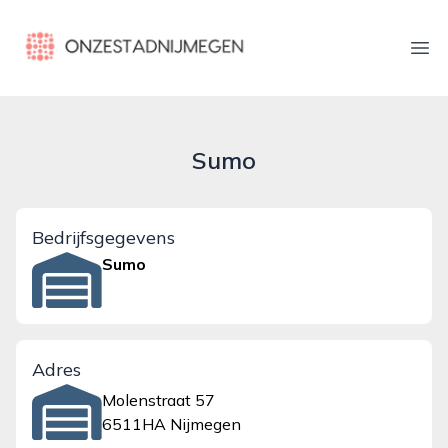
onzestadnijmegen.nl
Ope
Sumo
Bedrijfsgegevens
Sumo
Adres
Molenstraat 57
6511HA Nijmegen