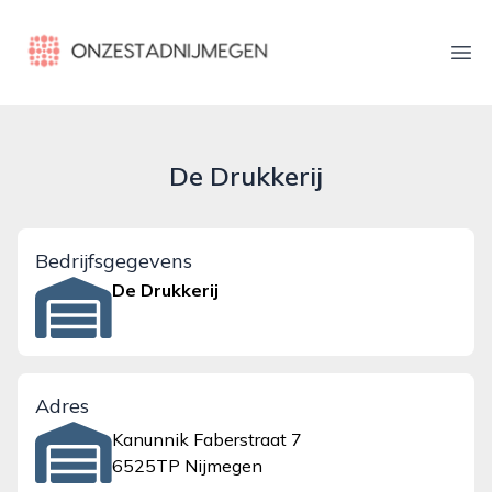
onzestadnijmegen.nl
Ope
De Drukkerij
Bedrijfsgegevens
De Drukkerij
Adres
Kanunnik Faberstraat 7
6525TP Nijmegen