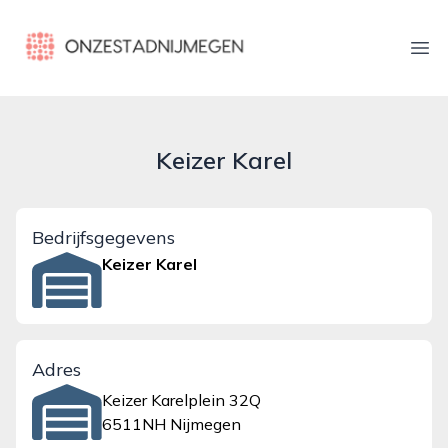
onzestadnijmegen.nl
Ope
Keizer Karel
Bedrijfsgegevens
Keizer Karel
Adres
Keizer Karelplein 32Q
6511NH Nijmegen