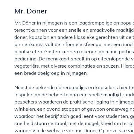
Mr. Döner
Mr. Döner in nijmegen is een laagdrempelige en populaire eetgelegenheid waar bezoekers
terechtkunnen voor een snelle en smaakvolle maaltijd. 
döner, kapsalon en andere klassieke gerechten uit de 
binnenkomst valt de informele sfeer op, met een inrich
plaatse eten. Gasten kunnen rekenen op ruime porties,
bediening. De menukaart speelt in op uiteenlopende v
vegetariërs, met diverse combinaties en sauzen. Hierdo
een brede doelgroep in nijmegen.
Naast de bekende dönerbroodjes en kapsalons biedt mr. Döner ook schotels, pizza’s en snacks die
inspelen op de behoefte aan een snelle maaltijd zond
bezoekers waarderen de praktische ligging in nijmegen
winkelen, een avond stappen of gewoon onderweg naar 
waardoor het bedrijf zich goed leent voor studenten, 
snelheid staan centraal, met de mogelijkheid om ter pl
winnen via de website van mr. Döner. Op onze site vin