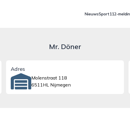
Nieuws
Sport
112-meldi
Mr. Döner
Adres
Molenstraat 118
6511HL Nijmegen