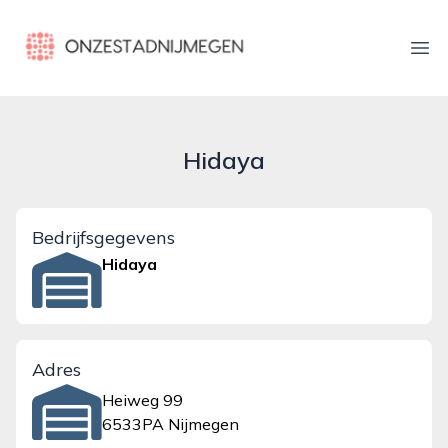
onzestadnijmegen.nl
Ope
Hidaya
Bedrijfsgegevens
Hidaya
Adres
Heiweg 99
6533PA Nijmegen