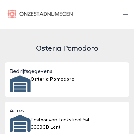
onzestadnijmegen.nl
Ope
Osteria Pomodoro
Bedrijfsgegevens
Osteria Pomodoro
Adres
Pastoor van Laakstraat 54
6663CB Lent