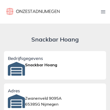
onzestadnijmegen.nl
Ope
Snackbar Hoang
Bedrijfsgegevens
Snackbar Hoang
Adres
Zwanenveld 9095A
6538SG Nijmegen