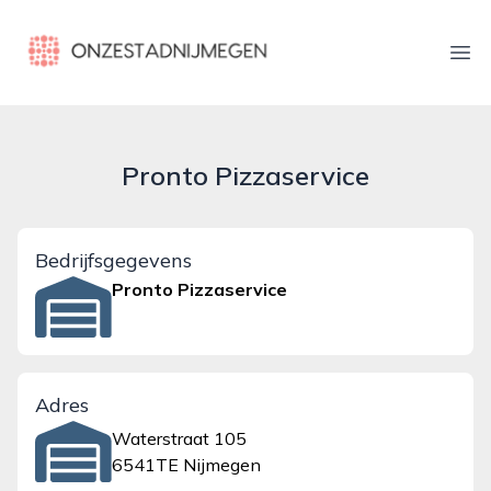
onzestadnijmegen.nl
Ope
Pronto Pizzaservice
Bedrijfsgegevens
Pronto Pizzaservice
Adres
Waterstraat 105
6541TE Nijmegen