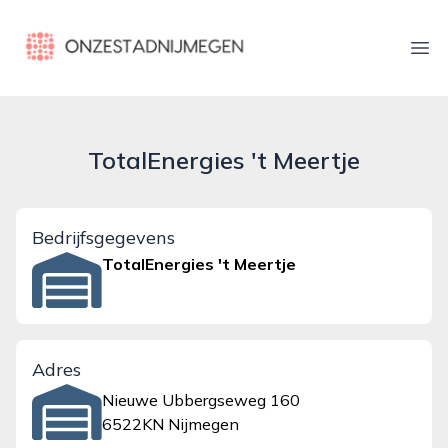
onzestadnijmegen.nl
Ope
TotalEnergies 't Meertje
Bedrijfsgegevens
TotalEnergies 't Meertje
Adres
Nieuwe Ubbergseweg 160
6522KN Nijmegen