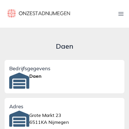
onzestadnijmegen.nl
Ope
Daen
Bedrijfsgegevens
Daen
Adres
Grote Markt 23
6511KA Nijmegen