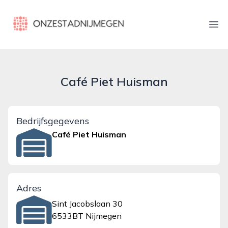
onzestadnijmegen.nl
Ope
Café Piet Huisman
Bedrijfsgegevens
Café Piet Huisman
Adres
Sint Jacobslaan 30
6533BT Nijmegen