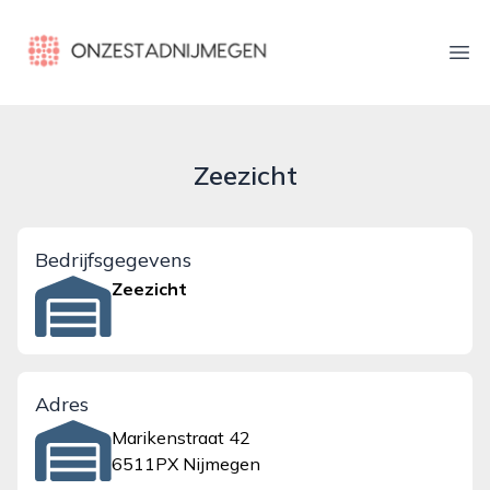
onzestadnijmegen.nl
Ope
Zeezicht
Bedrijfsgegevens
Zeezicht
Adres
Marikenstraat 42
6511PX Nijmegen