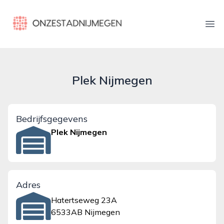
onzestadnijmegen.nl
Ope
Plek Nijmegen
Bedrijfsgegevens
Plek Nijmegen
Adres
Hatertseweg 23A
6533AB Nijmegen