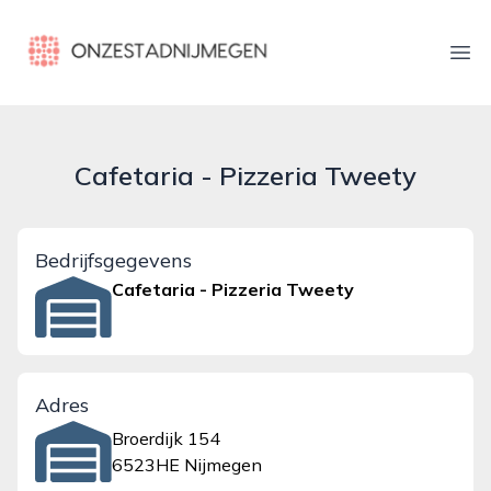
onzestadnijmegen.nl
Ope
Cafetaria - Pizzeria Tweety
Bedrijfsgegevens
Cafetaria - Pizzeria Tweety
Adres
Broerdijk 154
6523HE Nijmegen