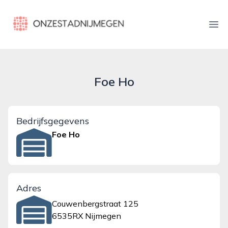
onzestadnijmegen.nl
Ope
Foe Ho
Bedrijfsgegevens
Foe Ho
Adres
Couwenbergstraat 125
6535RX Nijmegen