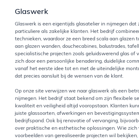
Glaswerk
Glaswerk is een eigentijds glasatelier in nijmegen dat zich richt op maatwerkoplossingen voor zowel
particuliere als zakelijke klanten. Het bedrijf comb
technieken, waardoor ze een breed scala aan glazen t
aan glazen wanden, douchecabines, balustrades, tafel
specialistische projecten zoals geluidswerend glas of
zich door een persoonlijke benadering, duidelijke c
vanaf het eerste idee tot en met de uiteindelijke mont
dat precies aansluit bij de wensen van de klant.
Op onze site verwijzen we naar glaswerk als een betrouwbare partner voor glasprojecten in en rond
nijmegen. Het bedrijf staat bekend om zijn flexibele ser
kwaliteit en veiligheid altijd vooropstaan. Klanten k
juiste glassoorten, afwerkingen en bevestigingssystem
bedrijfspand. Ook bij renovatie of vervanging, bijvoo
over praktische en esthetische oplossingen. Wie zich 
voorbeelden van gerealiseerde projecten wil bekijken,