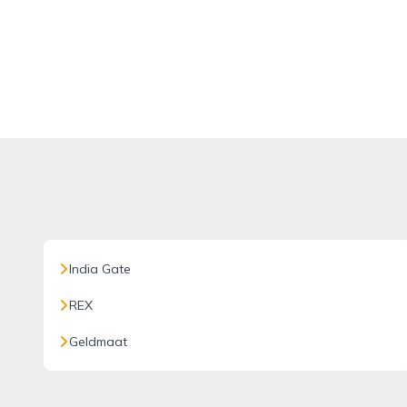
India Gate
REX
Geldmaat