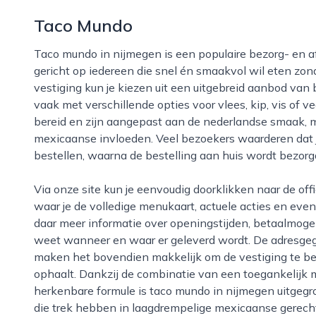
Taco Mundo
Taco mundo in nijmegen is een populaire bezorg- en afhaalformule voor mexicaanse maaltijden,
gericht op iedereen die snel én smaakvol wil eten zond
vestiging kun je kiezen uit een uitgebreid aanbod van bur
vaak met verschillende opties voor vlees, kip, vis of 
bereid en zijn aangepast aan de nederlandse smaak, 
mexicaanse invloeden. Veel bezoekers waarderen dat j
bestellen, waarna de bestelling aan huis wordt bezorgd
Via onze site kun je eenvoudig doorklikken naar de officiële website van taco mundo in nijmegen,
waar je de volledige menukaart, actuele acties en even
daar meer informatie over openingstijden, betaalmoge
weet wanneer en waar er geleverd wordt. De adresge
maken het bovendien makkelijk om de vestiging te bezo
ophaalt. Dankzij de combinatie van een toegankelijk 
herkenbare formule is taco mundo in nijmegen uitgegr
die trek hebben in laagdrempelige mexicaanse gerech