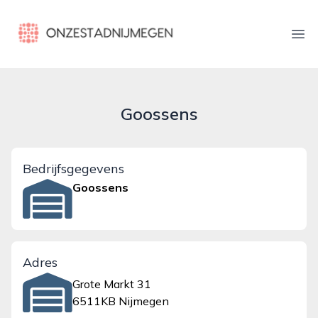
onzestadnijmegen.nl
Ope
Goossens
Bedrijfsgegevens
Goossens
Adres
Grote Markt 31
6511KB Nijmegen