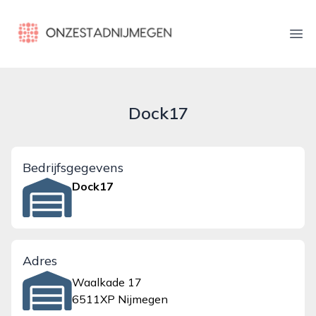
onzestadnijmegen.nl
Ope
Dock17
Bedrijfsgegevens
Dock17
Adres
Waalkade 17
6511XP Nijmegen