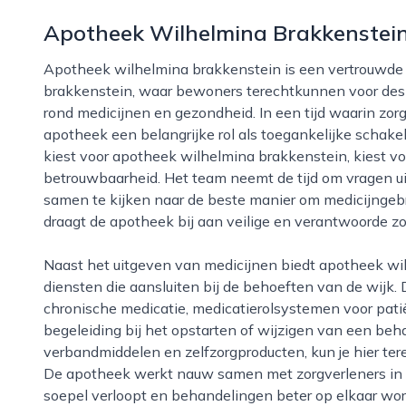
Apotheek Wilhelmina Brakkenstei
Apotheek wilhelmina brakkenstein is een vertrouwde zorgpartner in de nijmeegse wijk
brakkenstein, waar bewoners terechtkunnen voor desk
rond medicijnen en gezondheid. In een tijd waarin zor
apotheek een belangrijke rol als toegankelijke schakel 
kiest voor apotheek wilhelmina brakkenstein, kiest vo
betrouwbaarheid. Het team neemt de tijd om vragen ui
samen te kijken naar de beste manier om medicijngebru
draagt de apotheek bij aan veilige en verantwoorde zorg
Naast het uitgeven van medicijnen biedt apotheek wilhelmina brakkenstein diverse aanvullende
diensten die aansluiten bij de behoeften van de wijk. 
chronische medicatie, medicatierolsystemen voor pati
begeleiding bij het opstarten of wijzigen van een beh
verbandmiddelen en zelfzorgproducten, kun je hier tere
De apotheek werkt nauw samen met zorgverleners in d
soepel verloopt en behandelingen beter op elkaar w