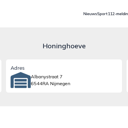
Nieuws
Sport
112-meldi
Honinghoeve
Adres
Albanystraat 7
6544RA Nijmegen