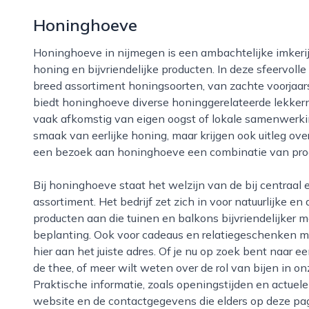
Honinghoeve
Honinghoeve in nijmegen is een ambachtelijke imkerij en speciaalzaak waar alles draait om pure
honing en bijvriendelijke producten. In deze sfeervoll
breed assortiment honingsoorten, van zachte voorjaar
biedt honinghoeve diverse honinggerelateerde lekkern
vaak afkomstig van eigen oogst of lokale samenwerkin
smaak van eerlijke honing, maar krijgen ook uitleg ove
een bezoek aan honinghoeve een combinatie van proe
Bij honinghoeve staat het welzijn van de bij centraal en dat zie je terug in de werkwijze en het
assortiment. Het bedrijf zet zich in voor natuurlijke en
producten aan die tuinen en balkons bijvriendelijker
beplanting. Ook voor cadeaus en relatiegeschenken me
hier aan het juiste adres. Of je nu op zoek bent naar ee
de thee, of meer wilt weten over de rol van bijen in on
Praktische informatie, zoals openingstijden en actuele 
website en de contactgegevens die elders op deze pa