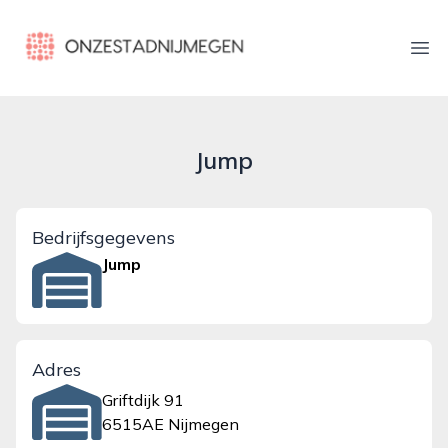
onzestadnijmegen.nl
Ope
Jump
Bedrijfsgegevens
Jump
Adres
Griftdijk 91
6515AE Nijmegen