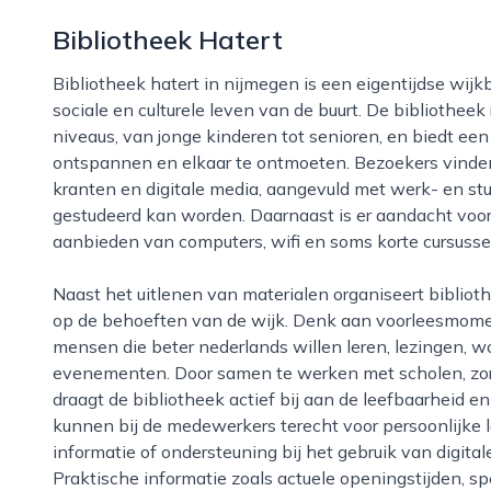
Bibliotheek Hatert
Bibliotheek hatert in nijmegen is een eigentijdse wijkbibliotheek die een belangrijke rol speelt in het
sociale en culturele leven van de buurt. De bibliotheek 
niveaus, van jonge kinderen tot senioren, en biedt een
ontspannen en elkaar te ontmoeten. Bezoekers vinden e
kranten en digitale media, aangevuld met werk- en stu
gestudeerd kan worden. Daarnaast is er aandacht voor 
aanbieden van computers, wifi en soms korte cursusse
Naast het uitlenen van materialen organiseert bibliotheek hatert regelmatig activiteiten die inspelen
op de behoeften van de wijk. Denk aan voorleesmoment
mensen die beter nederlands willen leren, lezingen, w
evenementen. Door samen te werken met scholen, zorg
draagt de bibliotheek actief bij aan de leefbaarheid 
kunnen bij de medewerkers terecht voor persoonlijke l
informatie of ondersteuning bij het gebruik van digital
Praktische informatie zoals actuele openingstijden, sp