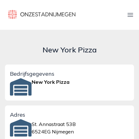
onzestadnijmegen.nl
Ope
New York Pizza
Bedrijfsgegevens
New York Pizza
Adres
St. Annastraat 53B
6524EG Nijmegen