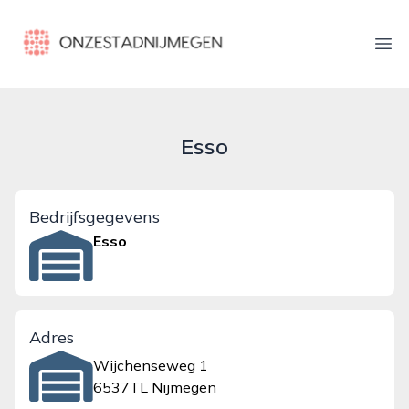
onzestadnijmegen.nl
Ope
Esso
Bedrijfsgegevens
Esso
Adres
Wijchenseweg 1
6537TL Nijmegen