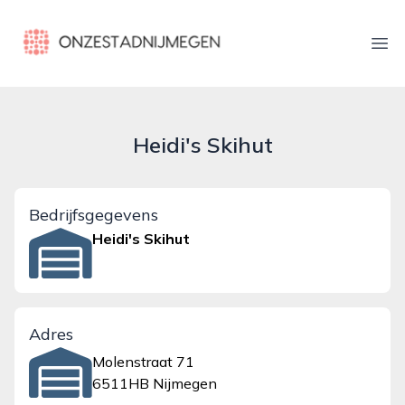
onzestadnijmegen.nl
Ope
Heidi's Skihut
Bedrijfsgegevens
Heidi's Skihut
Adres
Molenstraat 71
6511HB Nijmegen