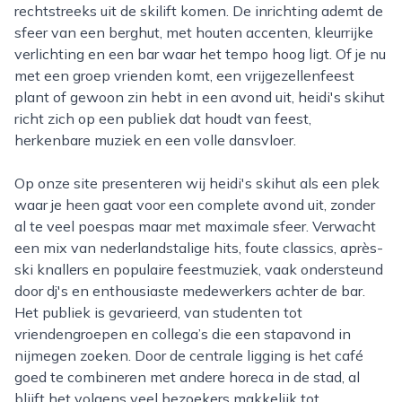
rechtstreeks uit de skilift komen. De inrichting ademt de
sfeer van een berghut, met houten accenten, kleurrijke
verlichting en een bar waar het tempo hoog ligt. Of je nu
met een groep vrienden komt, een vrijgezellenfeest
plant of gewoon zin hebt in een avond uit, heidi's skihut
richt zich op een publiek dat houdt van feest,
herkenbare muziek en een volle dansvloer.
Op onze site presenteren wij heidi's skihut als een plek
waar je heen gaat voor een complete avond uit, zonder
al te veel poespas maar met maximale sfeer. Verwacht
een mix van nederlandstalige hits, foute classics, après-
ski knallers en populaire feestmuziek, vaak ondersteund
door dj's en enthousiaste medewerkers achter de bar.
Het publiek is gevarieerd, van studenten tot
vriendengroepen en collega’s die een stapavond in
nijmegen zoeken. Door de centrale ligging is het café
goed te combineren met andere horeca in de stad, al
blijft het volgens veel bezoekers makkelijk tot