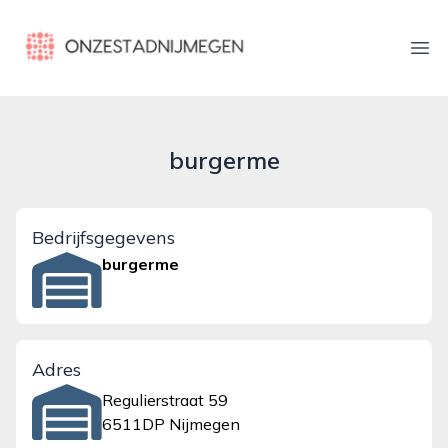
onzestadnijmegen.nl
Ope
burgerme
Bedrijfsgegevens
burgerme
Adres
Regulierstraat 59
6511DP Nijmegen