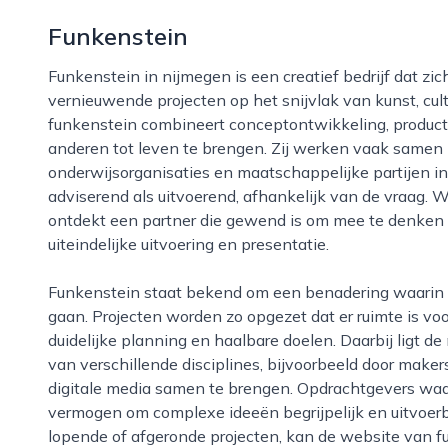
Funkenstein
Funkenstein in nijmegen is een creatief bedrijf dat zich richt op het ontwikkelen en begeleiden van
vernieuwende projecten op het snijvlak van kunst, cul
funkenstein combineert conceptontwikkeling, product
anderen tot leven te brengen. Zij werken vaak samen m
onderwijsorganisaties en maatschappelijke partijen in 
adviserend als uitvoerend, afhankelijk van de vraag. 
ontdekt een partner die gewend is om mee te denken v
uiteindelijke uitvoering en presentatie.
Funkenstein staat bekend om een benadering waarin experiment en toegankelijkheid hand in hand
gaan. Projecten worden zo opgezet dat er ruimte is vo
duidelijke planning en haalbare doelen. Daarbij ligt 
van verschillende disciplines, bijvoorbeeld door maker
digitale media samen te brengen. Opdrachtgevers waa
vermogen om complexe ideeën begrijpelijk en uitvoer
lopende of afgeronde projecten, kan de website van f