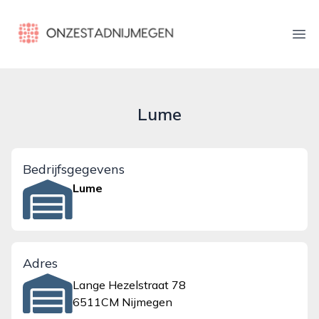
onzestadnijmegen.nl
Ope
Lume
Bedrijfsgegevens
Lume
Adres
Lange Hezelstraat 78
6511CM Nijmegen