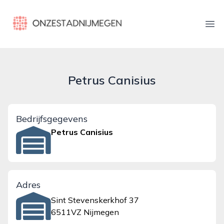
onzestadnijmegen.nl
Ope
Petrus Canisius
Bedrijfsgegevens
Petrus Canisius
Adres
Sint Stevenskerkhof 37
6511VZ Nijmegen