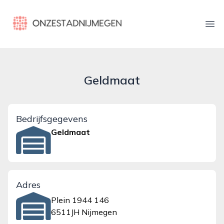
onzestadnijmegen.nl
Ope
Geldmaat
Bedrijfsgegevens
Geldmaat
Adres
Plein 1944 146
6511JH Nijmegen