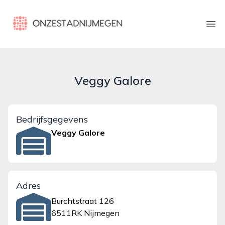
onzestadnijmegen.nl
Ope
Veggy Galore
Bedrijfsgegevens
Veggy Galore
Adres
Burchtstraat 126
6511RK Nijmegen