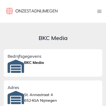
onzestadnijmegen.nl
Ope
BKC Media
Bedrijfsgegevens
BKC Media
Adres
St. Annastraat 4
6524GA Nijmegen