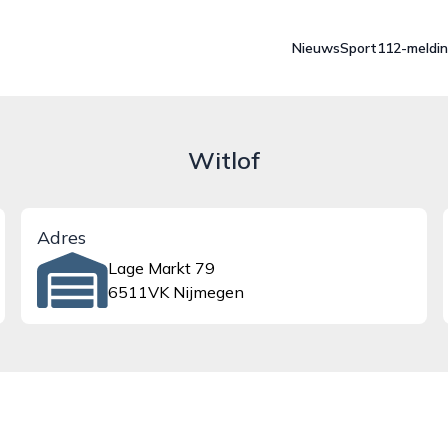
Nieuws
Sport
112-meldi
Witlof
Adres
Lage Markt 79
6511VK Nijmegen