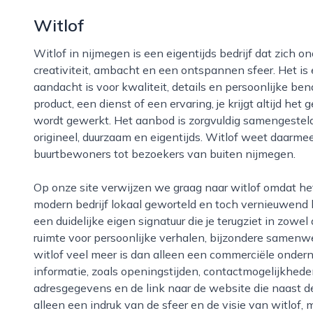
Witlof
Witlof in nijmegen is een eigentijds bedrijf dat zich onderscheidt door een combinatie van
creativiteit, ambacht en een ontspannen sfeer. Het is 
aandacht is voor kwaliteit, details en persoonlijke ben
product, een dienst of een ervaring, je krijgt altijd het
wordt gewerkt. Het aanbod is zorgvuldig samengesteld
origineel, duurzaam en eigentijds. Witlof weet daarme
buurtbewoners tot bezoekers van buiten nijmegen.
Op onze site verwijzen we graag naar witlof omdat het een inspirerend voorbeeld is van hoe je als
modern bedrijf lokaal geworteld en toch vernieuwend ku
een duidelijke eigen signatuur die je terugziet in zowel
ruimte voor persoonlijke verhalen, bijzondere samenw
witlof veel meer is dan alleen een commerciële onder
informatie, zoals openingstijden, contactmogelijkheden
adresgegevens en de link naar de website die naast de
alleen een indruk van de sfeer en de visie van witlof, 